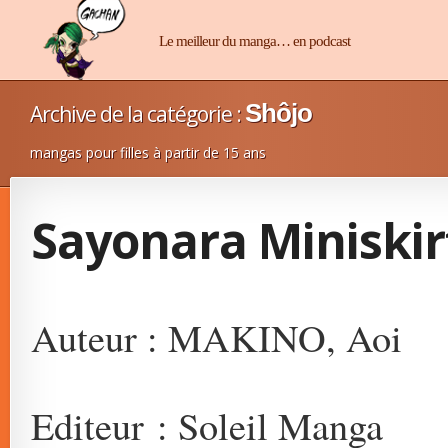
Manga-Chan
Le meilleur du manga… en podcast
Shôjo
Archive de la catégorie :
mangas pour filles à partir de 15 ans
Sayonara Miniskir
Auteur : MAKINO, Aoi
Editeur : Soleil Manga