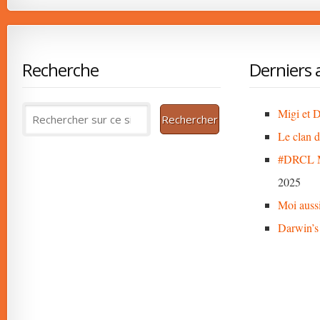
Recherche
Derniers a
Migi et D
Le clan 
#DRCL M
2025
Moi auss
Darwin’s 