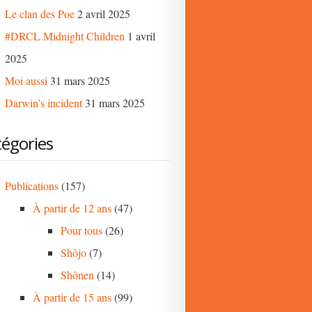
Le clan des Poe
2 avril 2025
#DRCL Midnight Children
1 avril
2025
Moi aussi
31 mars 2025
Darwin’s incident
31 mars 2025
égories
Publications
(157)
À partir de 12 ans
(47)
Pour tous
(26)
Shôjo
(7)
Shônen
(14)
À partir de 15 ans
(99)