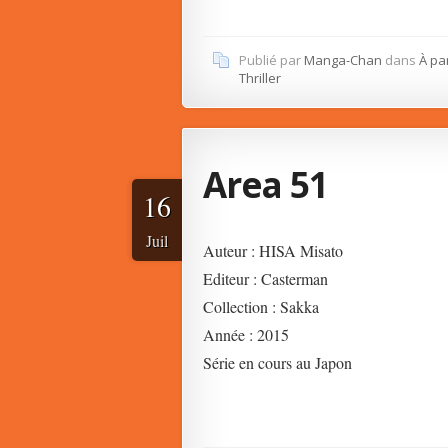
Publié par
Manga-Chan
dans
À pa
Thriller
Area 51
16
Juil
Auteur : HISA Misato
Editeur : Casterman
Collection : Sakka
Année : 2015
Série en cours au Japon