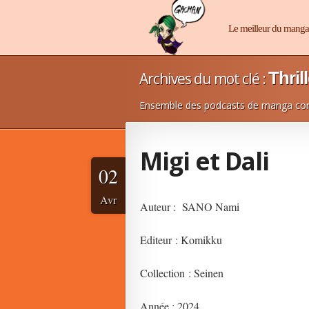
Manga-Chan
Le meilleur du mang
Thril
Archives du mot clé :
Ensemble des podcasts de manga conc
Migi et Dali
02
Avr
Auteur : SANO Nami
Editeur : Komikku
Collection : Seinen
Année : 2024