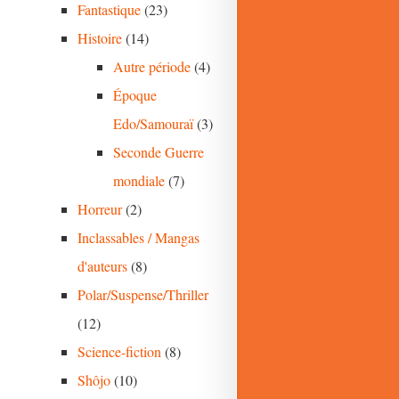
Fantastique
(23)
Histoire
(14)
Autre période
(4)
Époque
Edo/Samouraï
(3)
Seconde Guerre
mondiale
(7)
Horreur
(2)
Inclassables / Mangas
d'auteurs
(8)
Polar/Suspense/Thriller
(12)
Science-fiction
(8)
Shôjo
(10)