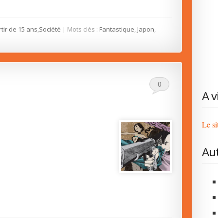
rtir de 15 ans
,
Société
| Mots clés :
Fantastique
,
Japon
,
0
A v
Le si
Au