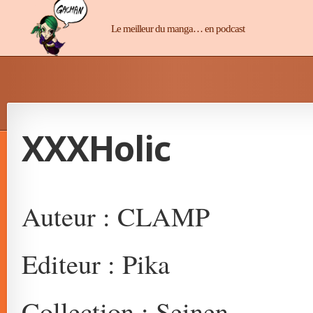
Manga-Chan
Le meilleur du manga… en podcast
XXXHolic
Auteur : CLAMP
Editeur : Pika
Collection : Seinen