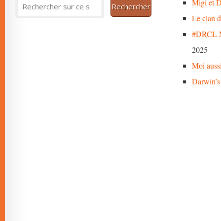
Migi et D
Le clan 
#DRCL M
2025
Moi auss
Darwin’s 