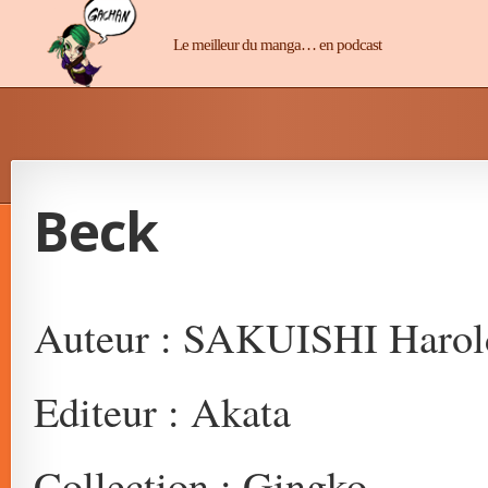
Manga-Chan
Le meilleur du manga… en podcast
Beck
Auteur : SAKUISHI Harol
Editeur : Akata
Collection : Gingko