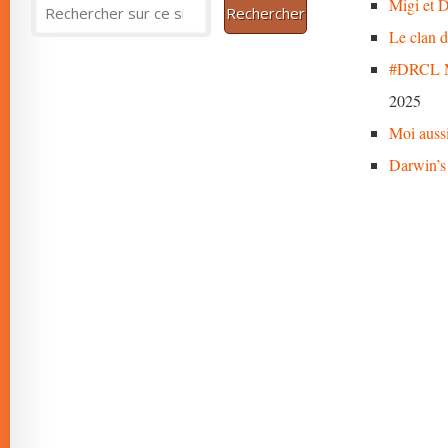
Migi et D
Le clan 
#DRCL M
2025
Moi auss
Darwin’s 