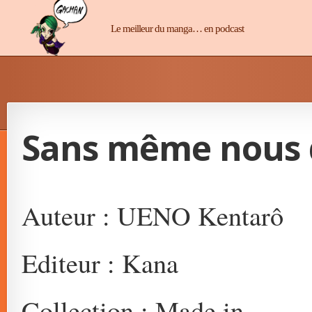
Manga-Chan
Le meilleur du manga… en podcast
Sans même nous d
Auteur : UENO Kentarô
Editeur : Kana
Collection : Made in