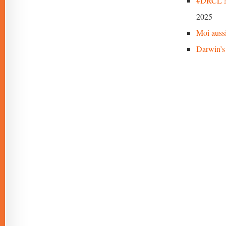
#DRCL M
2025
Moi auss
Darwin’s 