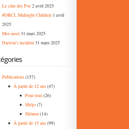
Le clan des Poe
2 avril 2025
#DRCL Midnight Children
1 avril
2025
Moi aussi
31 mars 2025
Darwin’s incident
31 mars 2025
égories
Publications
(157)
À partir de 12 ans
(47)
Pour tous
(26)
Shôjo
(7)
Shônen
(14)
À partir de 15 ans
(99)