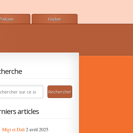
Podcasts
Gachan
cherche
niers articles
Migi et Dali
2 avril 2025