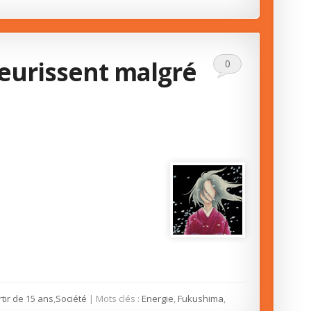
fleurissent malgré
0
rtir de 15 ans
,
Société
| Mots clés :
Energie
,
Fukushima
,