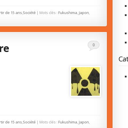
rtir de 15 ans
,
Société
| Mots clés :
Fukushima
,
Japon
,
re
0
Cat
rtir de 15 ans
,
Société
| Mots clés :
Fukushima
,
Japon
,