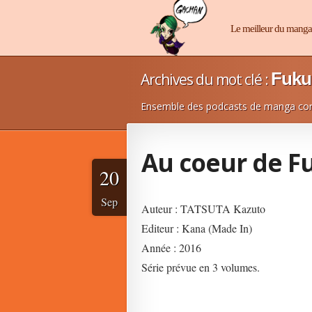
Manga-Chan
Le meilleur du mang
Fuku
Archives du mot clé :
Ensemble des podcasts de manga con
Au coeur de 
20
Sep
Auteur : TATSUTA Kazuto
Editeur : Kana (Made In)
Année : 2016
Série prévue en 3 volumes.