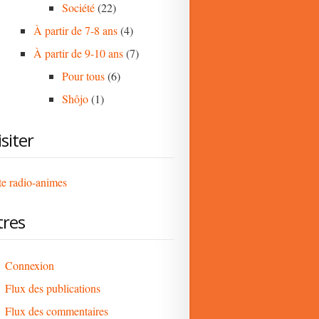
Société
(22)
À partir de 7-8 ans
(4)
À partir de 9-10 ans
(7)
Pour tous
(6)
Shôjo
(1)
isiter
te radio-animes
tres
Connexion
Flux des publications
Flux des commentaires