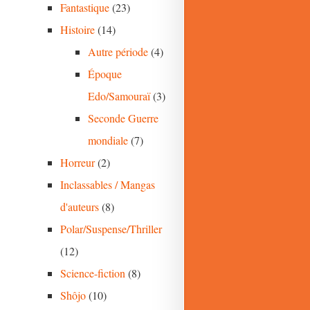
Fantastique
(23)
Histoire
(14)
Autre période
(4)
Époque
Edo/Samouraï
(3)
Seconde Guerre
mondiale
(7)
Horreur
(2)
Inclassables / Mangas
d'auteurs
(8)
Polar/Suspense/Thriller
(12)
Science-fiction
(8)
Shôjo
(10)