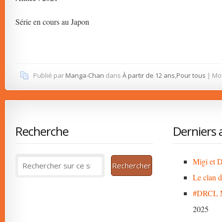
Série en cours au Japon
Publié par
Manga-Chan
dans
À partir de 12 ans
,
Pour tous
| Mot
Recherche
Derniers a
Migi et D
Le clan 
#DRCL M
2025