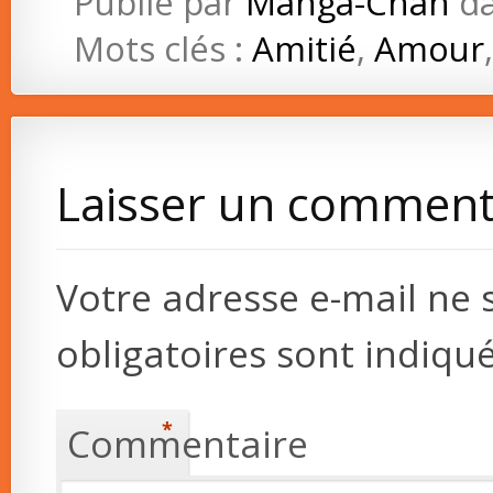
Publié par
Manga-Chan
d
Mots clés :
Amitié
,
Amour
Laisser un comment
Votre adresse e-mail ne 
obligatoires sont indiqu
*
Commentaire