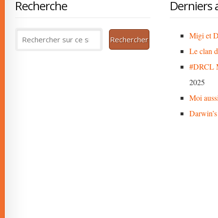
Recherche
Derniers a
Migi et D
Le clan 
#DRCL M
2025
Moi auss
Darwin’s 