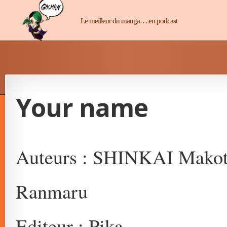
Manga-Chan
Le meilleur du manga… en podcast
Your name
Auteurs : SHINKAI Mako
Ranmaru
Editeur : Pika