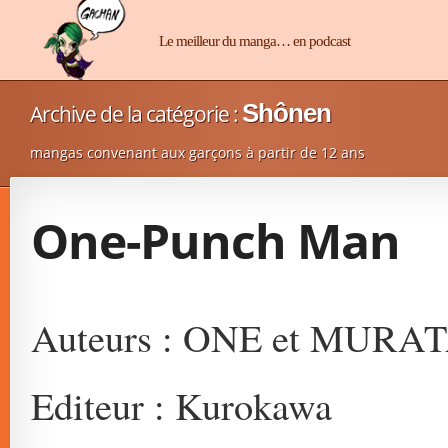
Manga-Chan
Le meilleur du manga… en podcast
Shônen
Archive de la catégorie :
mangas convenant aux garçons à partir de 12 ans
One-Punch Man
Auteurs : ONE et MURAT
Editeur : Kurokawa