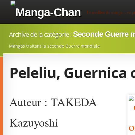
Manga-Chan
Le meilleur du manga… en p
Seconde Guerre m
Archive de la catégorie :
Mangas traitant la seconde Guerre mondiale
Peleliu, Guernica 
Auteur : TAKEDA
Kazuyoshi