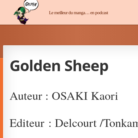
Manga-Chan
Le meilleur du manga… en podcast
Golden Sheep
Auteur : OSAKI Kaori
Editeur : Delcourt /Tonka