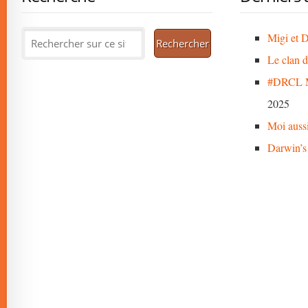
Migi et D
Le clan 
#DRCL M
2025
Moi auss
Darwin’s 