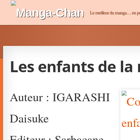
Manga-Chan
Le meilleur du manga… en p
Les enfants de la
Auteur : IGARASHI
Daisuke
Editeur : Sarbacane