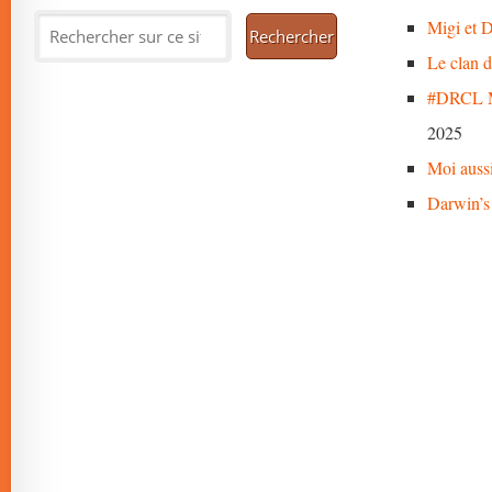
Migi et D
Le clan 
#DRCL M
2025
Moi auss
Darwin’s 