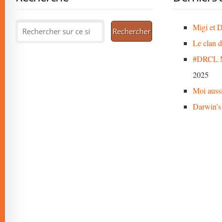
Migi et D
Le clan 
#DRCL M
2025
Moi auss
Darwin’s 