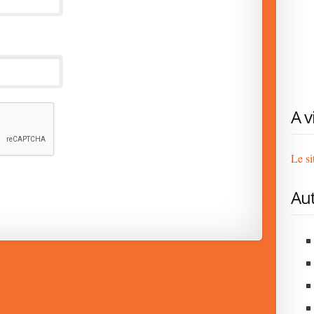
A v
Le si
Aut