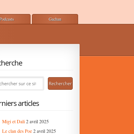
Podcasts
Gachan
cherche
niers articles
Migi et Dali
2 avril 2025
Le clan des Poe
2 avril 2025