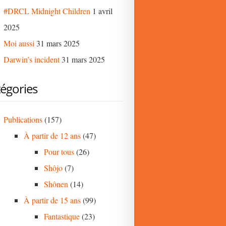
#DRCL Midnight Children
1 avril
2025
Moi aussi
31 mars 2025
Darwin’s incident
31 mars 2025
égories
Publications
(157)
À partir de 12 ans
(47)
Pour tous
(26)
Shôjo
(7)
Shônen
(14)
À partir de 15 ans
(99)
Fantastique
(23)