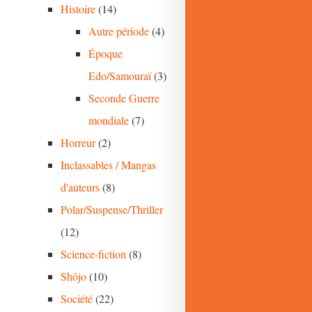
Histoire
(14)
Autre période
(4)
Époque
Edo/Samouraï
(3)
Seconde Guerre
mondiale
(7)
Horreur
(2)
Inclassables / Mangas
d'auteurs
(8)
Polar/Suspense/Thriller
(12)
Science-fiction
(8)
Shôjo
(10)
Société
(22)