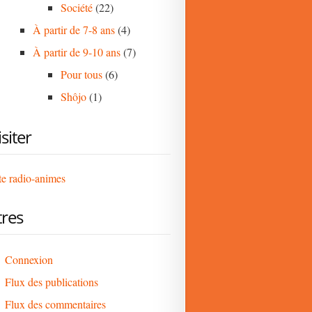
Société
(22)
À partir de 7-8 ans
(4)
À partir de 9-10 ans
(7)
Pour tous
(6)
Shôjo
(1)
isiter
te radio-animes
res
Connexion
Flux des publications
Flux des commentaires