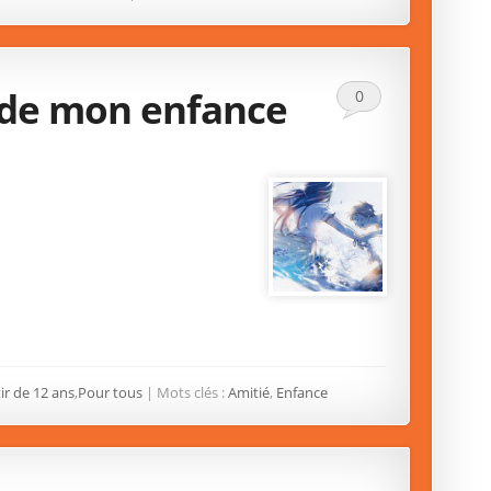
 de mon enfance
0
ir de 12 ans
,
Pour tous
| Mots clés :
Amitié
,
Enfance