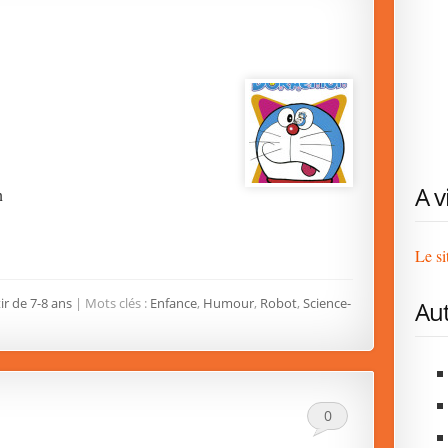
A v
n
Le si
ir de 7-8 ans
| Mots clés :
Enfance
,
Humour
,
Robot
,
Science-
Aut
0