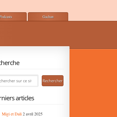
Podcasts
Gachan
cherche
niers articles
Migi et Dali
2 avril 2025