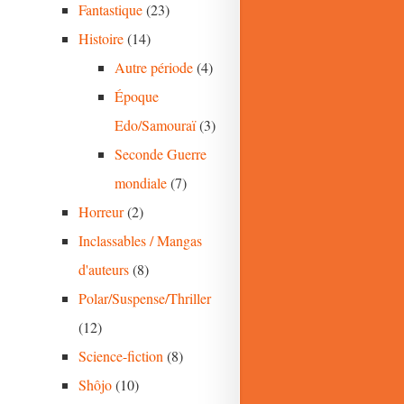
Fantastique
(23)
Histoire
(14)
Autre période
(4)
Époque
Edo/Samouraï
(3)
Seconde Guerre
mondiale
(7)
Horreur
(2)
Inclassables / Mangas
d'auteurs
(8)
Polar/Suspense/Thriller
(12)
Science-fiction
(8)
Shôjo
(10)