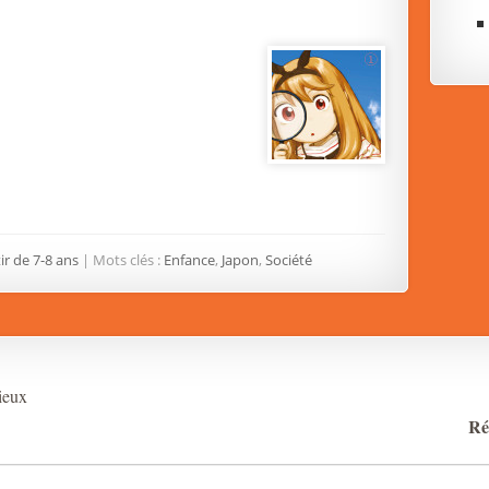
ir de 7-8 ans
| Mots clés :
Enfance
,
Japon
,
Société
ieux
Ré