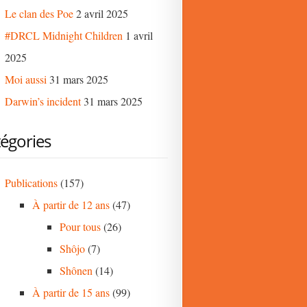
Le clan des Poe
2 avril 2025
#DRCL Midnight Children
1 avril
2025
Moi aussi
31 mars 2025
Darwin’s incident
31 mars 2025
égories
Publications
(157)
À partir de 12 ans
(47)
Pour tous
(26)
Shôjo
(7)
Shônen
(14)
À partir de 15 ans
(99)