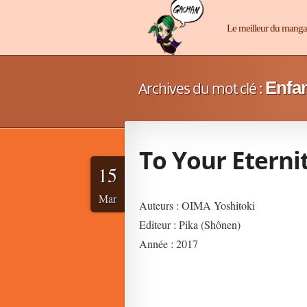
Manga-Chan
Le meilleur du mang
Enfa
Archives du mot clé :
To Your Eterni
15
Mar
Auteurs : OIMA Yoshitoki
Editeur : Pika (Shônen)
Année : 2017